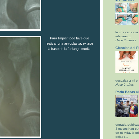
la uña cada día
relevanci...
Para limpiar todo tuve que
Hace 8 meses
realizar una artroplastia, extirpé
Ciencias del P
la base de la fanlange media.
descalza a mi o a
Hace 2 años
Podo Basas al
entrada publicad
4 meses han su
en mi vida, la pr
dejado...