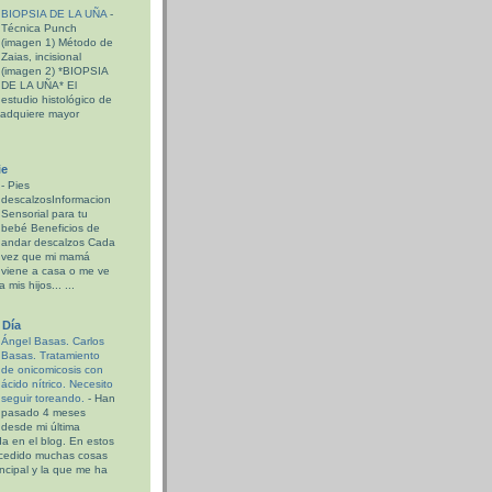
BIOPSIA DE LA UÑA
-
Técnica Punch
(imagen 1) Método de
Zaias, incisional
(imagen 2) *BIOPSIA
DE LA UÑA* El
estudio histológico de
 adquiere mayor
ie
-
Pies
descalzosInformacion
Sensorial para tu
bebé Beneficios de
andar descalzos Cada
vez que mi mamá
viene a casa o me ve
 mis hijos... ...
 Día
Ángel Basas. Carlos
Basas. Tratamiento
de onicomicosis con
ácido nítrico. Necesito
seguir toreando.
-
Han
pasado 4 meses
desde mi última
a en el blog. En estos
cedido muchas cosas
incipal y la que me ha