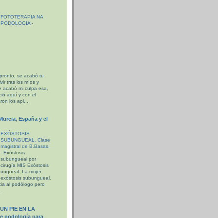
FOTOTERAPIA NA
PODOLOGIA
-
pronto, se acabó tu
ir tras los míos y
e acabó mi culpa esa,
ió aquí y con el
on los apl...
Murcia, España y el
EXÓSTOSIS
SUBUNGUEAL. Clase
magistral de B.Basas.
-
Exóstosis
subungueal por
cirugía MIS Exóstosis
ungueal. La mujer
exóstosis subungueal.
cia al podólogo pero
.
UN PIE EN LA
e podología para