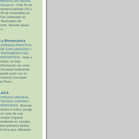
Medicina del Deporte.
Zaragoza
-
Este fin de
semana pasado (24 y
25 de noviembre) se
han celebrado en
I Nacionales de
porte. Nuestro grupo
v...
a y Biomecanica
JORNADA PRACTICA
DE EXPLORACION Y
TRATAMIENTO DEL
DEPORTISTA
-
Hola a
todos, os dejo
información de unas
Jornadas totalmente
partiré junto con el
echanics Concepts.
s Pract...
ALAGA
CIRUGIA UNGUEAL,
TECNICA SUPPAN +
WINOGRAD
-
Buenas
tardes a todos, pongo
un caso de una
cirugía ungueal
realizada en canales
bos primeros dedos,
técnica que utilizamos