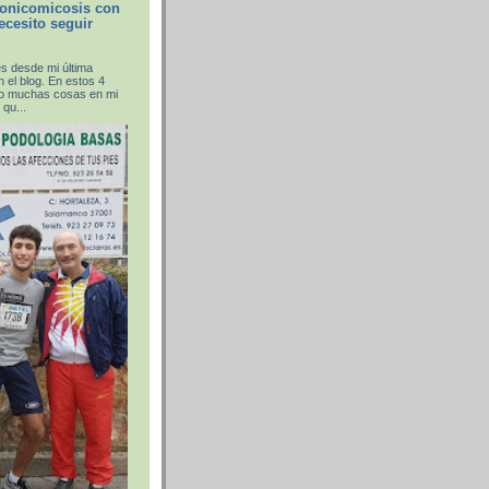
 onicomicosis con
Necesito seguir
 desde mi última
 el blog. En estos 4
o muchas cosas en mi
 qu...