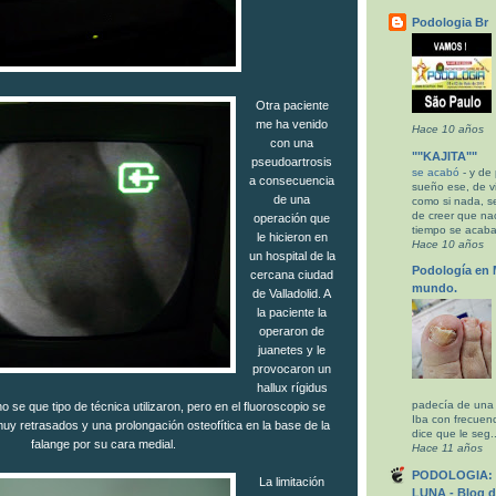
Podologia Br
Otra paciente
me ha venido
Hace 10 años
con una
""KAJITA""
pseudoartrosis
se acabó
-
y de 
a consecuencia
sueño ese, de viv
de una
como si nada, s
de creer que nac
operación que
tiempo se acabar
le hicieron en
Hace 10 años
un hospital de la
Podología en 
cercana ciudad
mundo.
de Valladolid. A
la paciente la
operaron de
juanetes y le
provocaron un
hallux rígidus
padecía de una 
 se que tipo de técnica utilizaron, pero en el fluoroscopio se
Iba con frecuen
y retrasados y una prolongación osteofítica en la base de la
dice que le seg..
falange por su cara medial.
Hace 11 años
PODOLOGIA: 
La limitación
LUNA - Blog d