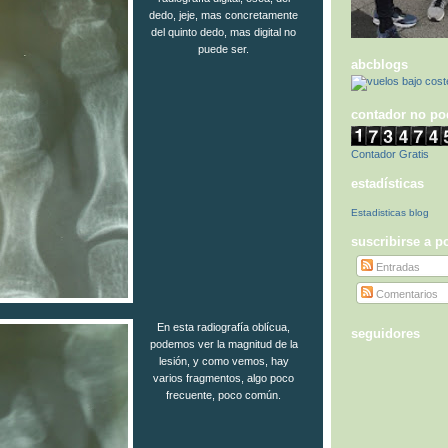
dedo, jeje, mas concretamente
del quinto dedo, mas digital no
puede ser.
abcblogs
contador no po
Contador Gratis
estadísticas
Estadisticas blog
suscribirse a p
Entradas
Comentarios
En esta radiografía oblícua,
seguidores
podemos ver la magnitud de la
lesión, y como vemos, hay
varios fragmentos, algo poco
frecuente, poco común.