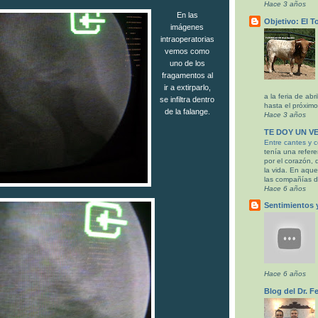
Hace 3 años
En las
Objetivo: El T
imágenes
intraoperatorias
vemos como
uno de los
fragamentos al
ir a extirparlo,
a la feria de ab
se infiltra dentro
hasta el próximo
de la falange.
Hace 3 años
TE DOY UN V
Entre cantes y 
tenía una refere
por el corazón, 
la vida. En aque
las compañías de
Hace 6 años
Sentimientos 
Hace 6 años
Blog del Dr. F