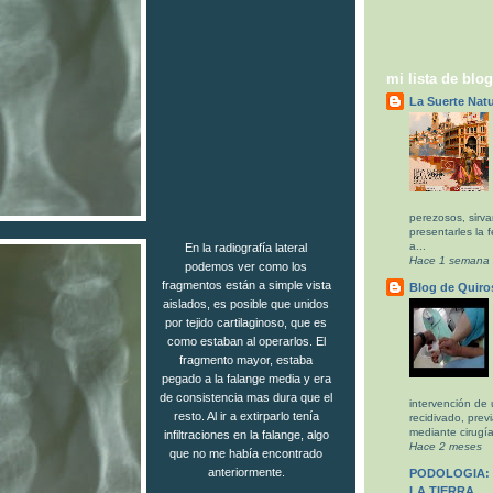
mi lista de blo
La Suerte Natu
perezosos, sirva
presentarles la f
a...
En la radiografía lateral
Hace 1 semana
podemos ver como los
fragmentos están a simple vista
Blog de Quiro
aislados, es posible que unidos
por tejido cartilaginoso, que es
como estaban al operarlos. El
fragmento mayor, estaba
pegado a la falange media y era
de consistencia mas dura que el
intervención de 
resto. Al ir a extirparlo tenía
recidivado, prev
mediante cirugía
infiltraciones en la falange, algo
Hace 2 meses
que no me había encontrado
anteriormente.
PODOLOGIA: 
LA TIERRA