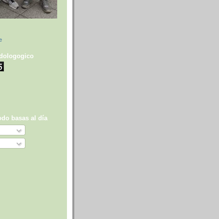
dologogico
odo basas al día