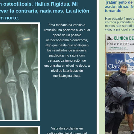
Tratamiento de
n osteofitosis. Hallux Rígidus. Mi
ácido nítrico. 
evar la contraria, nada mas. La afición
toreando.
en norte.
Han pasado 4 meses
entrada publicada en
Esta mañana ha venido a
meses han sucedid
vida, la principal y la
revisión una paciente a las cual
operé de un posible
osteocondroma o condroma,
algo que hasta que no lleguen
los resultados de anatomía
patológica, no sabré con
certeza. La tumoración se
encontraba en el quinto dedo, a
nivel de la articulación
interfalángica distal.
Vista dorso plantar en
radiografía digital, osea, del