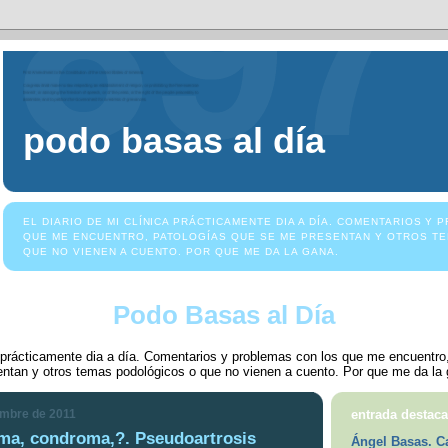
podo basas al día
EL DIARIO DE MI CLÍNICA PRÁCTICAMENTE DIA A DÍA. COMENTARIOS Y
QUE ME ENCUENTRO, PATOLOGÍAS QUE SE ME PRESENTAN Y OTROS T
QUE NO VIENEN A CUENTO. POR QUE ME DA LA GANA.
Podo Basas al Día
ca prácticamente dia a día. Comentarios y problemas con los que me encuentro
entan y otros temas podológicos o que no vienen a cuento. Por que me da la 
embre de 2011
entrada destac
a, condroma,?. Pseudoartrosis
Ángel Basas. C