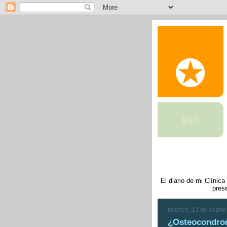
El diario de mi Clíni
pres
martes, 13 de septi
¿Osteocondrom