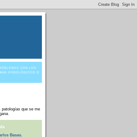
 PROBLEMAS CON LOS
EMAS PODOLÓGICOS O
, patologías que se me
gana.
ada
arlos Basas.