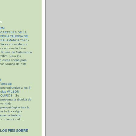
gs
ral
CARTELES DE LA
FERIA TAURINA DE
SALAMANCA 2026
-
Ya es conocida por
casi todos la Feria
Taurina de Salamanca
2026. Para los
n estas líneas para
eria taurina de este
s
Vendaje
postquirurgico a los 4
dias WILSON
QUIRÓS
-
Se
presenta la técnica de
vendaje
postquirúrgico tras la
un hallux valgus
iamente tratado
 convencional. ...
LOS PIES SOBRE