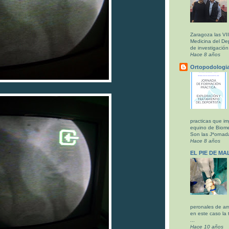
Zaragoza las VI
Medicina del De
de investigación 
Hace 8 años
Ortopodologi
practicas que im
equino de Biom
Son las J*ornada
Hace 8 años
EL PIE DE M
peronales de am
en este caso la 
...
Hace 10 años