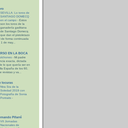
oro
SEVILLA: Lo toros de
SANTIAGO DOMECQ
en el campo
-
Estos
son los toros de la
ganadería gaditana
de Santiago Domecq
que dan el pistoletazo
ril de forma continuada
 1 de may...
ERSO EN LA BOCA
colchones
-
Mi padre
ncia exacta, dictada
de lo que quería ser en
lla España de los 60,
 revistas y va...
y locuras
Ntra Sra de la
Soledad 2019 con
Fotografía de Sonia
Portraits
-
ernando Pifarré
VII Jornadas
Nacionales de